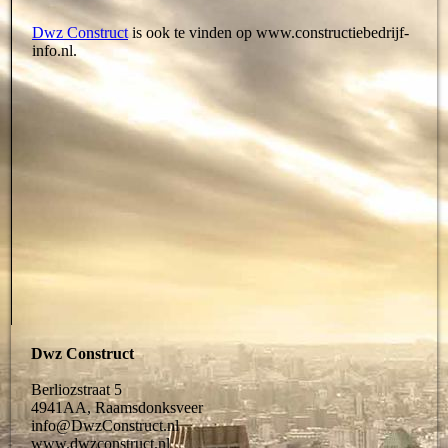
Dwz Construct
Berliozstraat 5
4941AA, Raamsdonksveer
info@DwzConstruct.nl
www.dwzconstruct.nl